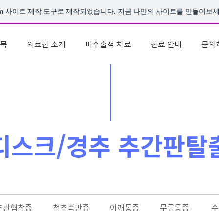
m
사이트 제작 도구로 제작되었습니다. 지금 나만의 사이트를 만들어보세
목
의료진 소개
비수술적 치료
진료 안내
문의
목디스크/경추 추간판탈
추관협착증
척추측만증
어깨통증
무릎통증
수부