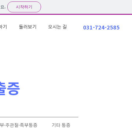
시작하기
요.
하기
둘러보기
오시는 길
031-724-2585
출증
·주관절·족부통증
기타 통증