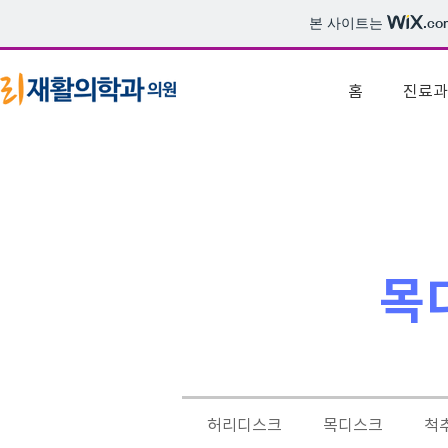
본 사이트는
.co
홈
진료과
​
허리디스크
목디스크
척