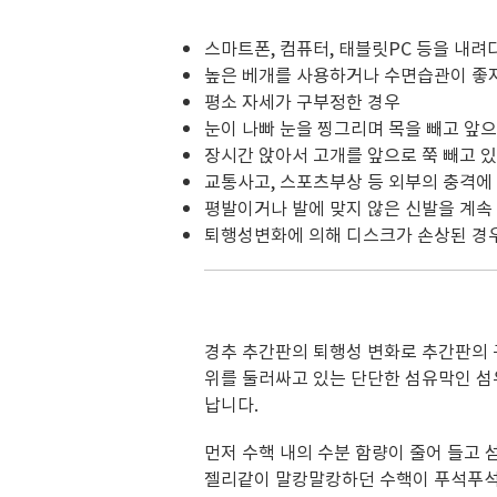
스마트폰, 컴퓨터, 태블릿PC 등을 내
높은 베개를 사용하거나 수면습관이 좋지
평소 자세가 구부정한 경우
눈이 나빠 눈을 찡그리며 목을 빼고 앞으
장시간 앉아서 고개를 앞으로 쭉 빼고 
교통사고, 스포츠부상 등 외부의 충격에
평발이거나 발에 맞지 않은 신발을 계속
퇴행성변화에 의해 디스크가 손상된 경
경추 추간판의 퇴행성 변화로
추간판의 
위를 둘러싸고 있는
단단한 섬유막인 섬
납니다.
먼저 수핵 내의 수분 함량이 줄어 들고
젤리같이 말캉말캉하던 수핵이
푸석푸석